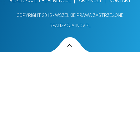
REALIZACJE I REFERENCJE
ARTYKUŁY
KONTAKT
COPYRIGHT 2015 - WSZELKIE PRAWA ZASTRZEŻONE
REALIZACJA INOV.PL