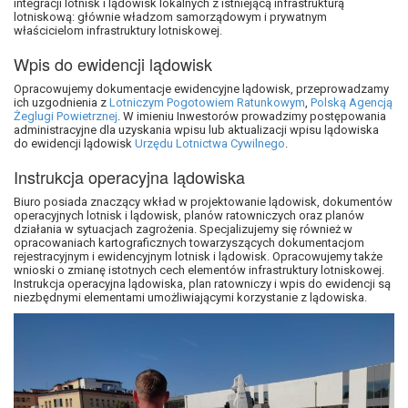
integracji lotnisk i lądowisk lokalnych z istniejącą infrastrukturą
lotniskową: głównie władzom samorządowym i prywatnym
właścicielom infrastruktury lotniskowej.
Wpis do ewidencji lądowisk
Opracowujemy dokumentacje ewidencyjne lądowisk, przeprowadzamy
ich uzgodnienia z
Lotniczym Pogotowiem Ratunkowym
,
Polską Agencją
Żeglugi Powietrznej
. W imieniu Inwestorów prowadzimy postępowania
administracyjne dla uzyskania wpisu lub aktualizacji wpisu lądowiska
do ewidencji lądowisk
Urzędu Lotnictwa Cywilnego
.
Instrukcja operacyjna lądowiska
Biuro posiada znaczący wkład w projektowanie lądowisk, dokumentów
operacyjnych lotnisk i lądowisk, planów ratowniczych oraz planów
działania w sytuacjach zagrożenia. Specjalizujemy się również w
opracowaniach kartograficznych towarzyszących dokumentacjom
rejestracyjnym i ewidencyjnym lotnisk i lądowisk. Opracowujemy także
wnioski o zmianę istotnych cech elementów infrastruktury lotniskowej.
Instrukcja operacyjna lądowiska, plan ratowniczy i wpis do ewidencji są
niezbędnymi elementami umożliwiającymi korzystanie z lądowiska.