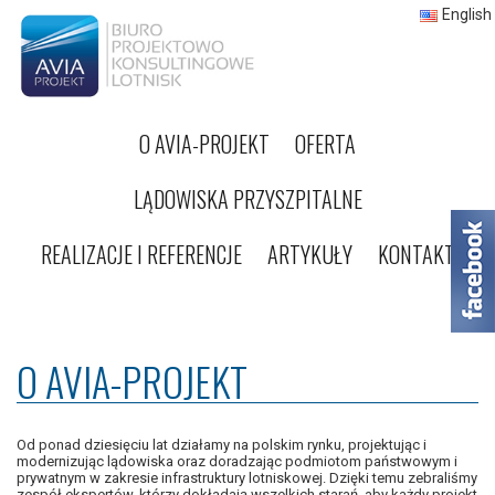
English
O AVIA-PROJEKT
OFERTA
LĄDOWISKA PRZYSZPITALNE
REALIZACJE I REFERENCJE
ARTYKUŁY
KONTAKT
O AVIA-PROJEKT
Od ponad dziesięciu lat działamy na polskim rynku, projektując i
modernizując lądowiska oraz doradzając podmiotom państwowym i
prywatnym w zakresie infrastruktury lotniskowej. Dzięki temu zebraliśmy
zespół ekspertów, którzy dokładają wszelkich starań, aby każdy projekt