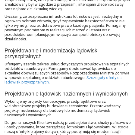
zrealizowany był w zgodzie z przepisami, intencjami Zleceniodawcy
oraz najbardziej aktualną wiedzą.
Uważamy, że bezpieczna infrastruktura lotniskowa jest niezbędnym
ogniwem ochrony zdrowia, gdyż zapewnienie bezpieczeństwa to nie
tylko wymóg, lecz podstawowe prawo każdego pacjenta. Pomagamy
prywatnym podmiotom w realizacji ich marzeń o lataniu oraz
przedsiębiorcom planującym włączyć transport lotniczy do swojej
działalności.
Projektowanie i modernizacja lądowisk
przyszpitalnych
Oferujemy szeroki zakres usług dotyczących projektowania szpitalnych
oddziałów ratunkowych. Pomagamy dostosować lądowiska do
aktualnie obowiązujących przepisów Rozporządzenia Ministra Zdrowia
w sprawie szpitalnego oddziału ratunkowego.
Szczegóły oferty dla
lądowisk przyszpitalnych.
Projektowanie lądowisk naziemnych i wyniesionych
Wykonujemy projekty koncepcyjne, przedprojektowe oraz
wielobranżowe projekty budowlane i techniczne. Przeprowadzamy
projekty modernizacji dla budowy lub modernizacji lądowisk
naziemnych i wyniesionych.
Do grona naszych Klientów należą przedsiębiorstwa, służby państwowe
i osoby prywatne, które zarządzają lotniskami i lądowiskami. W istocie
naszą ofertę kierujemy do tych, którzy podejmują się modernizacji i