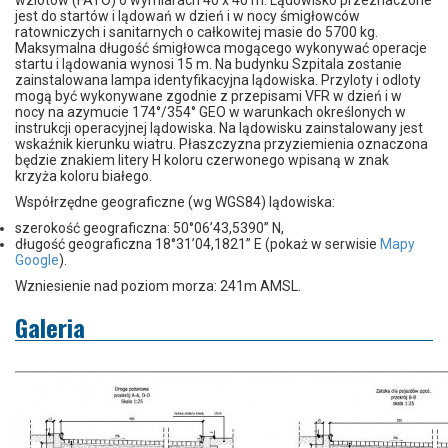
wzlotów (FATO) o wymiarach 40 x 40 m. Lądowisko przeznaczone
jest do startów i lądowań w dzień i w nocy śmigłowców
ratowniczych i sanitarnych o całkowitej masie do 5700 kg.
Maksymalna długość śmigłowca mogącego wykonywać operacje
startu i lądowania wynosi 15 m. Na budynku Szpitala zostanie
zainstalowana lampa identyfikacyjna lądowiska. Przyloty i odloty
mogą być wykonywane zgodnie z przepisami VFR w dzień i w
nocy na azymucie 174°/354° GEO w warunkach określonych w
instrukcji operacyjnej lądowiska. Na lądowisku zainstalowany jest
wskaźnik kierunku wiatru. Płaszczyzna przyziemienia oznaczona
będzie znakiem litery H koloru czerwonego wpisaną w znak
krzyża koloru białego.
Współrzędne geograficzne (wg WGS84) lądowiska:
szerokość geograficzna: 50°06’43,5390” N,
długość geograficzna 18°31’04,1821” E (pokaż w serwisie
Mapy
Google
).
Wzniesienie nad poziom morza: 241m AMSL.
Galeria