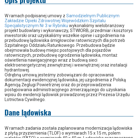
W ramach podpisanej umowy z
Samodzielnym Publicznym
Zakładzie Opieki Zdrowotnej Wojewódzkim Szpitalu
Specjalistycznym Nr 3 w Rybniku
wykonaliśmy wielobranżowy
projekt budowlany i wykonawczy, STWIORB, przedmiar i kosztorys
inwestorski oraz uzyskaliśmy wszelkie opinie i uzgodnienia na
przebudowę lądowiska śmigłowców ratowniczych dla potrzeb
Szpitalnego Oddziału Ratunkowego. Przebudowa będzie
obejmowała budowę miejsc postojowych dla pojazdów
ratowniczych, przebudowę ogrodzenia lądowiska, montaż
oświetlenia nawigacyjnego wraz z budową sieci
elektroenergetycznej zewnętrznej i wewnętrznej oraz instalacji
hydrantowej.
Odrębną umową jesteśmy zobowiązani do opracowania
dokumentacji ewidencyjnej lądowiska, jej uzgodnienia z Polską
Agencją Żeglugi Powietrznej oraz do przeprowadzenia
postępowania administracyjnego zmierzającego do uzyskania
wpisu do ewidencji lądowisk prowadzonej przez Prezesa Urzędu
Lotnictwa Cywilnego.
Dane lądowiska
W ramach zadania została zaplanowana modernizacja lądowiska
z płytą przyziemienia (TLOF) o wymiarach 15 x 15 m, polem